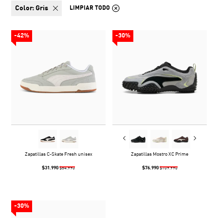
color:
Gris
LIMPIAR TODO
-42%
-30%
Zapatillas C-Skate Fresh unisex
Zapatillas Mostro XC Prime
$31.990
$76.990
$54.990
$109.990
-30%