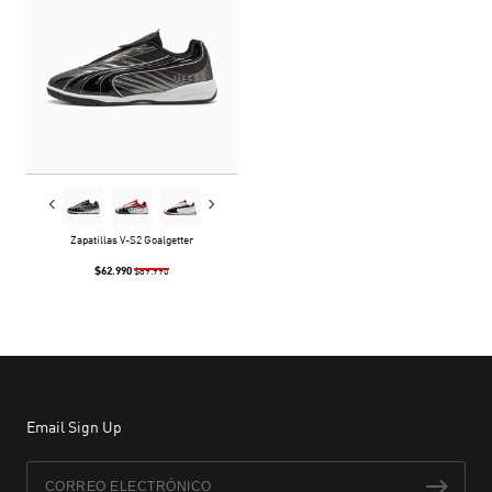
Zapatillas V-S2 Goalgetter
$62.990
$89.990