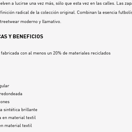
elven a lucirse una vez más, sólo que esta vez en las calles. Las za
inición radical de la colección original. Combinan la esencia futbolí
streetwear moderno y llamativo.
AS Y BENEFICIOS
 fabricada con al menos un 20% de materiales reciclados
gular
 redondeada
dones
 sintética brillante
 en material textil
en material textil