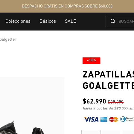
Goalgetter
-30%
ZAPATILLA
GOALGETT
$62.990
$89.990
hasta 3 cuotas de
$20.997
sin