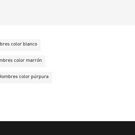
mbres color blanco
Hombres color marrón
e Hombres color púrpura