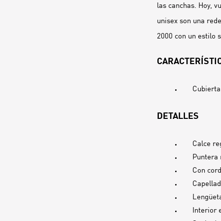
las canchas. Hoy, vu
unisex son una redef
2000 con un estilo 
CARACTERÍSTIC
Cubierta
DETALLES
Calce re
Puntera
Con cor
Capellada
Lengüeta
Interior 