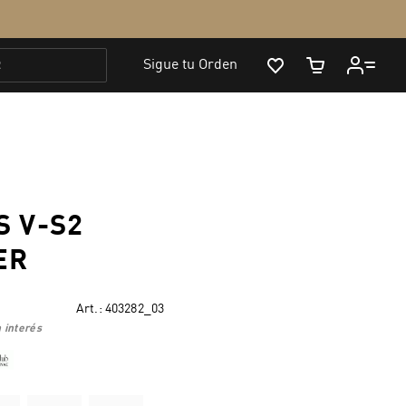
S V-S2
ER
Art.:
403282_03
 interés