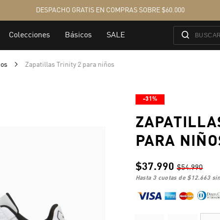
ños
Zapatillas Trinity 2 para niños
-31%
ZAPATILLAS
PARA NIÑO
$37.990
$54.990
hasta 3 cuotas de
$12.663
sin