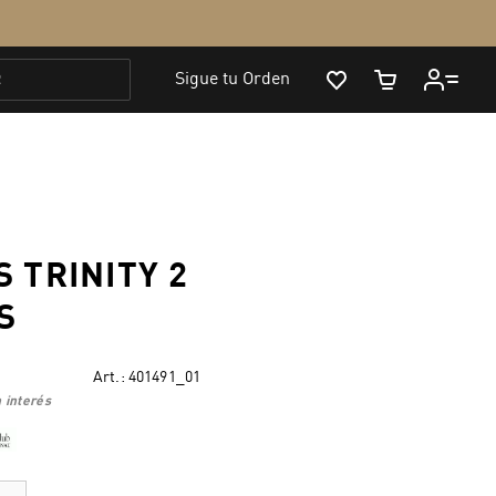
 TRINITY 2
S
Art.:
401491_01
 interés