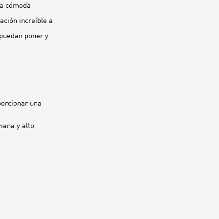
una cómoda
ción increíble a
 puedan poner y
porcionar una
ana y alto