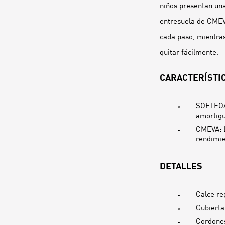
niños presentan una
entresuela de CMEV
cada paso, mientras
quitar fácilmente.
CARACTERÍSTIC
SOFTFOAM
amortigu
CMEVA: L
rendimi
DETALLES
Calce re
Cubierta
Cordones