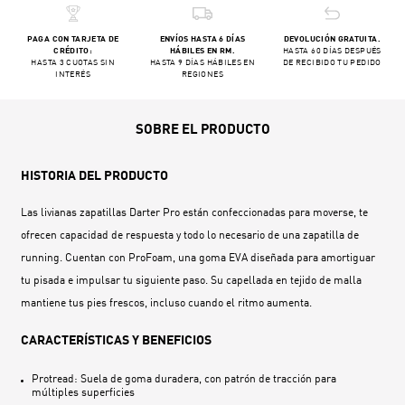
PAGA CON TARJETA DE
ENVÍOS HASTA 6 DÍAS
DEVOLUCIÓN GRATUITA.
CRÉDITO:
HÁBILES EN RM.
HASTA 60 DÍAS DESPUÉS
HASTA 3 CUOTAS SIN
HASTA 9 DÍAS HÁBILES EN
DE RECIBIDO TU PEDIDO
INTERÉS
REGIONES
SOBRE EL PRODUCTO
HISTORIA DEL PRODUCTO
Las livianas zapatillas Darter Pro están confeccionadas para moverse, te
ofrecen capacidad de respuesta y todo lo necesario de una zapatilla de
running. Cuentan con ProFoam, una goma EVA diseñada para amortiguar
tu pisada e impulsar tu siguiente paso. Su capellada en tejido de malla
mantiene tus pies frescos, incluso cuando el ritmo aumenta.
CARACTERÍSTICAS Y BENEFICIOS
Protread: Suela de goma duradera, con patrón de tracción para
múltiples superficies