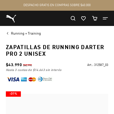
Running + Training
ZAPATILLAS DE RUNNING DARTER
PRO 2 UNISEX
$43.990
Art.:
312587_03
$62.990
hasta 3 cuotas de
$14.663
sin interés
-31%