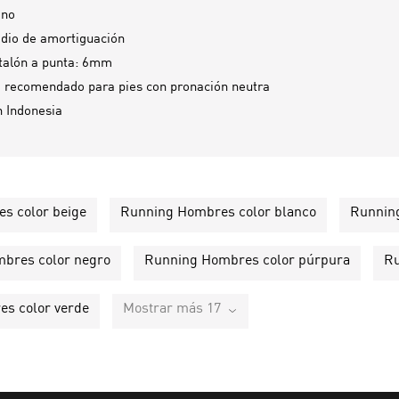
ano
dio de amortiguación
talón a punta: 6mm
 recomendado para pies con pronación neutra
n
Indonesia
s color beige
Running Hombres color blanco
Running
bres color negro
Running Hombres color púrpura
Ru
s color verde
Mostrar más 17