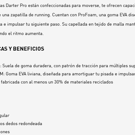
llas Darter Pro están confeccionadas para moverse, te ofrecen capac
de una zapatilla de running. Cuentan con ProFoam, una goma EVA di
a e impulsar tu siguiente paso. Su capellada en tejido de malla mant
ando el ritmo aumenta.
AS Y BENEFICIOS
: Suela de goma duradera, con patrón de tracción para múltiples sup
 Goma EVA liviana, diseñada para amortiguar tu pisada e impulsar
 fabricada con al menos un 30% de materiales reciclados
gular
los dedos redondeada
dones