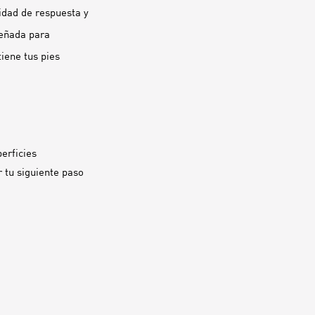
idad de respuesta y
señada para
iene tus pies
erficies
 tu siguiente paso