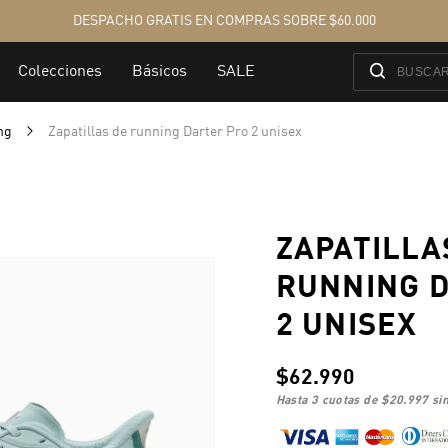
ing
Zapatillas de running Darter Pro 2 unisex
ZAPATILLA
RUNNING 
2 UNISEX
$62.990
hasta 3 cuotas de
$20.997
sin