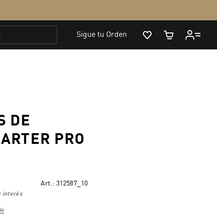
S DE
DARTER PRO
Art.:
312587_10
 interés