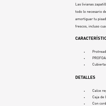
Las livianas zapati
todo lo necesario 
amortiguar tu pisad
frescos, incluso cu
CARACTERÍSTIC
Protread
PROFOAM:
Cubierta
DETALLES
Calce re
Caja de 
Con cor