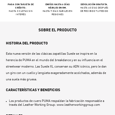
PAGA CON TARJETA DE
ENVÍOS HASTA 6 DÍAS
DEVOLUCIÓN GRATUITA.
CRÉDITO:
HÁBILES EN RM.
HASTA 60 DÍAS DESPUÉS
HASTA 3 CUOTAS SIN
HASTA 9 DÍAS HÁBILES EN
DE RECIBIDO TU PEDIDO
INTERÉS
REGIONES
SOBRE EL PRODUCTO
HISTORIA DEL PRODUCTO
Esta nueva versión de las clásicas zapatillas Suede se inspira en la
herencia de PUMA en el mundo del breakdance y en su influencia en el
streetwear moderno. Las Suede XL conservan su ADN icónico, pero le dan
un giro con un cuello y lengüeta exageradamente acolchados, además de
una suela más gruesa.
CARACTERÍSTICAS Y BENEFICIOS
Los productos de cuero PUMA respaldan la fabricación responsable a
través del Leather Working Group: www.leatherworkinggroup.com