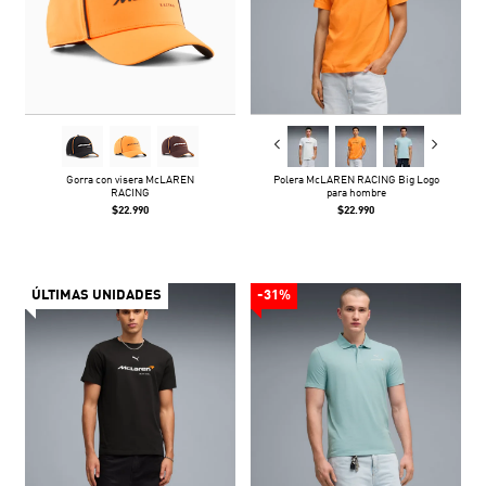
Gorra con visera McLAREN
Polera McLAREN RACING Big Logo
RACING
para hombre
$22.990
$22.990
ÚLTIMAS UNIDADES
-31%