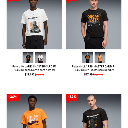
Polera McLAREN MASTERCARD F1
Polera McLAREN MASTERCARD F1
TEAM Réplica Norris para hombre
TEAM Driver Piastri para hombre
$19.990
$17.990
$26.990
$26.990
-34%
-34%