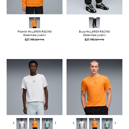
Polerón McLAREN RACING
Buzo McLAREN RACING
Essentials juvenil
Essentials juvenil
$27.990
$27.990
$39.990
$39.990