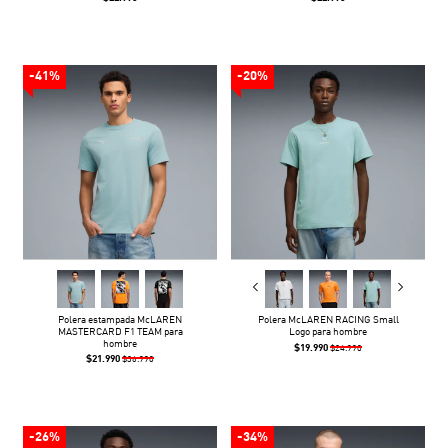
-41%
-20%
Polera estampada McLAREN
Polera McLAREN RACING Small
MASTERCARD F1 TEAM para
Logo para hombre
hombre
$19.990
$24.990
$21.990
$36.990
-26%
-34%