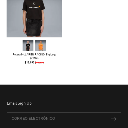
Polera McLAREN RACING Big Logo
juvenil
$13.990
$19.990