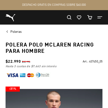
Poleras
POLERA POLO MCLAREN RACING
PARA HOMBRE
$22.990
Art.:
637450_05
$32.990
hasta 3 cuotas de
$7.663
sin interés
-31%