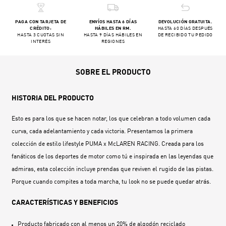
PAGA CON TARJETA DE
ENVÍOS HASTA 6 DÍAS
DEVOLUCIÓN GRATUITA.
CRÉDITO:
HÁBILES EN RM.
HASTA 60 DÍAS DESPUÉS
HASTA 3 CUOTAS SIN
HASTA 9 DÍAS HÁBILES EN
DE RECIBIDO TU PEDIDO
INTERÉS
REGIONES
SOBRE EL PRODUCTO
HISTORIA DEL PRODUCTO
Esto es para los que se hacen notar, los que celebran a todo volumen cada
curva, cada adelantamiento y cada victoria. Presentamos la primera
colección de estilo lifestyle PUMA x McLAREN RACING. Creada para los
fanáticos de los deportes de motor como tú e inspirada en las leyendas que
admiras, esta colección incluye prendas que reviven el rugido de las pistas.
Porque cuando compites a toda marcha, tu look no se puede quedar atrás.
CARACTERÍSTICAS Y BENEFICIOS
Producto fabricado con al menos un 20% de algodón reciclado