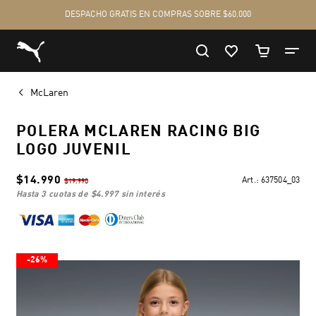
McLaren
POLERA MCLAREN RACING BIG
LOGO JUVENIL
$14.990
Art.:
637504_03
$19.990
hasta 3 cuotas de
$4.997
sin interés
-26%