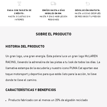
PAGA CON TARJETA DE
ENVÍOS HASTA 6 DÍAS
DEVOLUCIÓN GRATUITA.
CRÉDITO:
HÁBILES EN RM.
HASTA 60 DÍAS DESPUÉS
HASTA 3 CUOTAS SIN
HASTA 9 DÍAS HÁBILES EN
DE RECIBIDO TU PEDIDO
INTERÉS
REGIONES
SOBRE EL PRODUCTO
HISTORIA DEL PRODUCTO
Un gran logo, una gran energía. Esta polera luce un gran logo McLAREN
RACING, llevando la adrenalina de las pistas a tu look de todos los días. La
llamativa estampa de la escudería y nuestro icono PUMA Cat aportan ese
toque motorsport y deportivo para que estés listo para la acción, te lleve
donde te lleve el camino.
CARACTERÍSTICAS Y BENEFICIOS
Producto fabricado con al menos un 20% de algodón reciclado