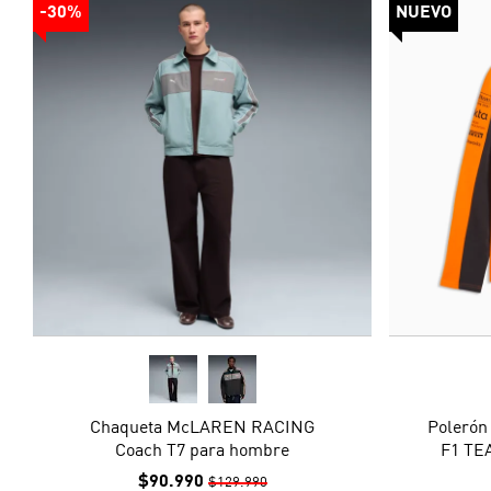
-30%
NUEVO
Chaqueta McLAREN RACING
Poleró
Coach T7 para hombre
F1 TE
$90.990
$129.990