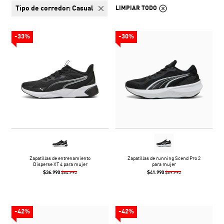
tipo de corredor:
Casual
LIMPIAR TODO
-33%
-30%
Zapatillas de entrenamiento
Zapatillas de running Scend Pro 2
Disperse XT 4 para mujer
para mujer
$36.990
$41.990
$54.990
$59.990
-42%
-42%