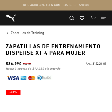
Zapatillas de Training
ZAPATILLAS DE ENTRENAMIENTO
DISPERSE XT 4 PARA MUJER
$36.990
Art.:
312240_01
$54.990
hasta 3 cuotas de
$12.330
sin interés
-33%