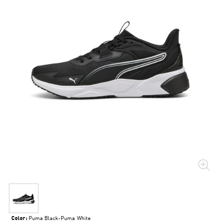
Color:
Puma Black-Puma White