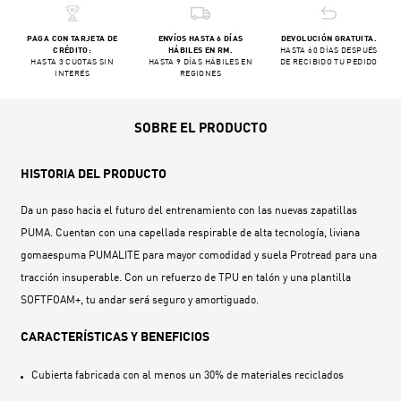
PAGA CON TARJETA DE
ENVÍOS HASTA 6 DÍAS
DEVOLUCIÓN GRATUITA.
CRÉDITO:
HÁBILES EN RM.
HASTA 60 DÍAS DESPUÉS
HASTA 3 CUOTAS SIN
HASTA 9 DÍAS HÁBILES EN
DE RECIBIDO TU PEDIDO
INTERÉS
REGIONES
SOBRE EL PRODUCTO
HISTORIA DEL PRODUCTO
Da un paso hacia el futuro del entrenamiento con las nuevas zapatillas
PUMA. Cuentan con una capellada respirable de alta tecnología, liviana
gomaespuma PUMALITE para mayor comodidad y suela Protread para una
tracción insuperable. Con un refuerzo de TPU en talón y una plantilla
SOFTFOAM+, tu andar será seguro y amortiguado.
CARACTERÍSTICAS Y BENEFICIOS
Cubierta fabricada con al menos un 30% de materiales reciclados