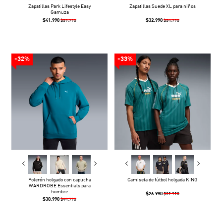
Zapatillas Park Lifestyle Easy
Zapatillas Suede XL para niños
Gamuza
$41.990
$32.990
$59.990
$54.990
-32%
-33%
Polerón holgado con capucha
Camiseta de fútbol holgada KING
WARDROBE Essentials para
hombre
$26.990
$39.990
$30.990
$44.990