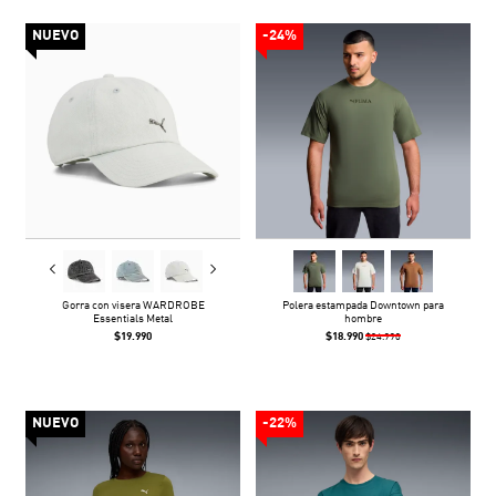
NUEVO
-24%
Gorra con visera WARDROBE
Polera estampada Downtown para
Essentials Metal
hombre
$19.990
$18.990
$24.990
NUEVO
-22%