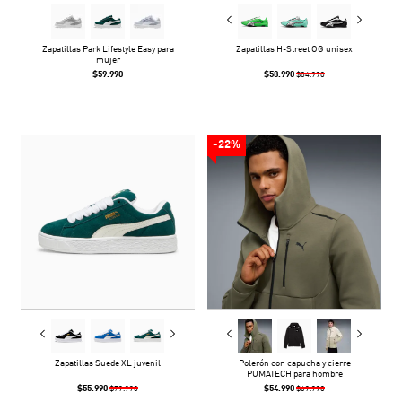
Zapatillas Park Lifestyle Easy para
Zapatillas H-Street OG unisex
mujer
$59.990
$58.990
$84.990
-22%
Zapatillas Suede XL juvenil
Polerón con capucha y cierre
PUMATECH para hombre
$55.990
$54.990
$79.990
$69.990