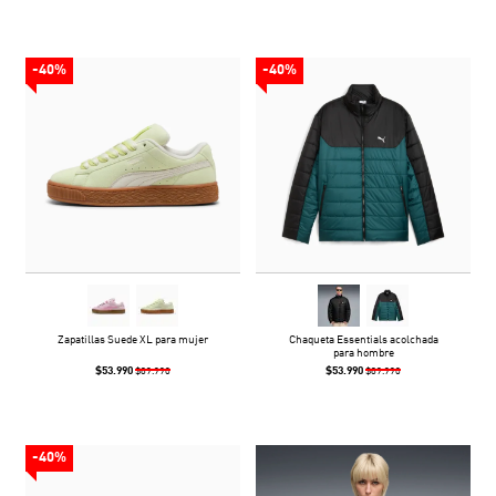
-40%
-40%
Zapatillas Suede XL para mujer
Chaqueta Essentials acolchada
para hombre
$53.990
$53.990
$89.990
$89.990
-40%