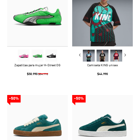
Zapatillas para mujer H-Street OG
Camiseta KING unisex
$50.990
$44.990
$84.990
-50%
-50%