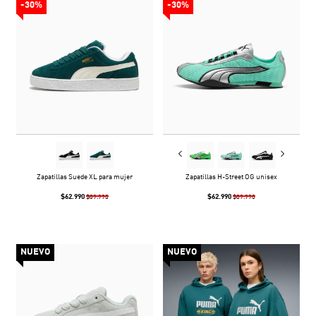
-30%
-30%
Zapatillas Suede XL para mujer
Zapatillas H-Street OG unisex
$62.990
$62.990
$89.990
$89.990
NUEVO
NUEVO