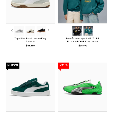
Zapatillas Park Lifestyle Easy
Polerón con capucha FUTURE.
Gamuza
PUMA. ARCHVE King unisex
$59.990
$59.990
NUEVO
-31%