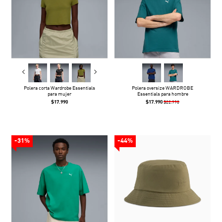
Polera corta Wardrobe Essentials
Polera oversize WARDROBE
para mujer
Essentials para hombre
$17.990
$17.990
$22.990
-31%
-44%