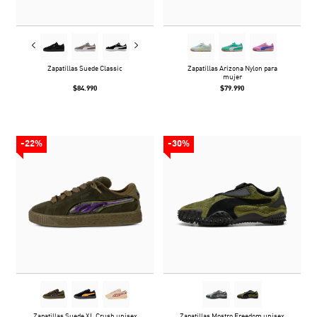
Zapatillas Suede Classic
Zapatillas Arizona Nylon para
mujer
$84.990
$79.990
-22%
-30%
Zapatillas Suede XL Crush unisex
Zapatillas Mostro Freedom unisex