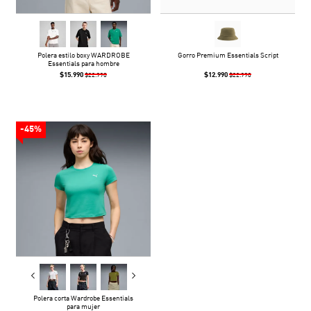
Polera estilo boxy WARDROBE
Gorro Premium Essentials Script
Essentials para hombre
$15.990
$12.990
$22.990
$22.990
-45%
Polera corta Wardrobe Essentials
para mujer