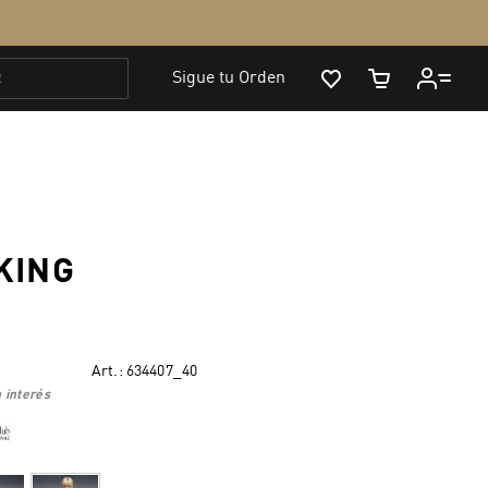
KING
Art.:
634407_40
 interés