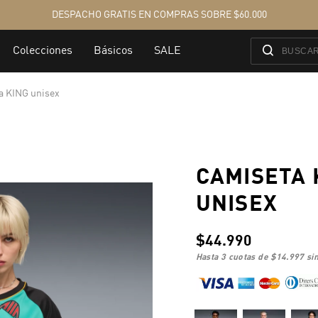
a KING unisex
CAMISETA 
UNISEX
$44.990
hasta 3 cuotas de
$14.997
sin