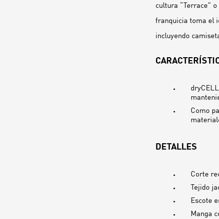
cultura “Terrace” 
franquicia toma el 
incluyendo camiseta
CARACTERÍSTIC
dryCELL:
mantenié
Como par
material
DETALLES
Corte rec
Tejido j
Escote e
Manga c