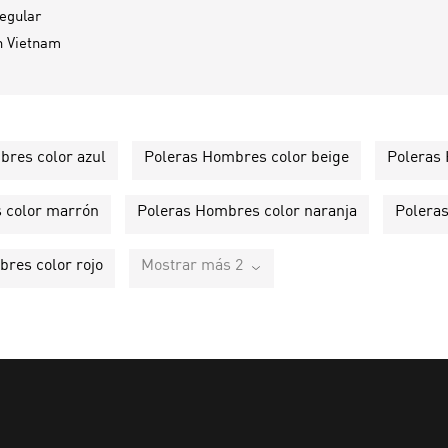
egular
n
Vietnam
bres color azul
Poleras Hombres color beige
Poleras
 color marrón
Poleras Hombres color naranja
Polera
res color rojo
Mostrar más 2