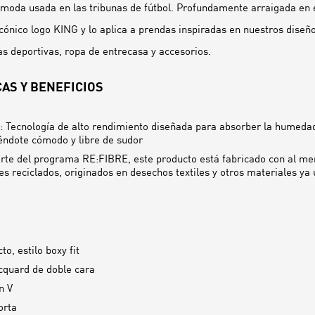
o moda usada en las tribunas de fútbol. Profundamente arraigada en
icónico logo KING y lo aplica a prendas inspiradas en nuestros diseñ
s deportivas, ropa de entrecasa y accesorios.
AS Y BENEFICIOS
 Tecnología de alto rendimiento diseñada para absorber la humedad
ndote cómodo y libre de sudor
te del programa RE:FIBRE, este producto está fabricado con al m
es reciclados, originados en desechos textiles y otros materiales ya
to, estilo boxy fit
acquard de doble cara
n V
orta