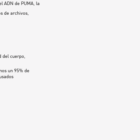
 el ADN de PUMA, la
os de archivos,
 del cuerpo,
enos un 95% de
 usados