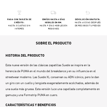
PAGA CON TARJETA DE
ENVÍOS HASTA 6 DÍAS
DEVOLUCIÓN GRATUITA.
CRÉDITO:
HÁBILES EN RM.
HASTA 60 DÍAS DESPUÉS
HASTA 3 CUOTAS SIN
HASTA 9 DÍAS HÁBILES EN
DE RECIBIDO TU PEDIDO
INTERÉS
REGIONES
SOBRE EL PRODUCTO
HISTORIA DEL PRODUCTO
Esta nueva versión de las clásicas zapatillas Suede se inspira en la
herencia de PUMA en el mundo del breakdance y en su influencia en el
streetwear moderno. Las Suede XL conservan su ADN icónico, pero le dan
un giro con un cuello y lengüeta exageradamente acolchados, además de
una suela más gruesa. Esta versión luce una capellada completamente en
gamuza y una Formstrip PUMA en cuero.
CARACTERÍSTICAS Y BENEFICIOS