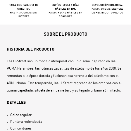
PAGA CON TARJETA DE
ENVÍOS HASTA 6 DÍAS
DEVOLUCIÓN GRATUITA.
CRÉDITO:
HÁBILES EN RM.
HASTA 60 DÍAS DESPUÉS
HASTA 3 CUOTAS SIN
HASTA 9 DÍAS HÁBILES EN
DE RECIBIDO TU PEDIDO
INTERÉS
REGIONES
SOBRE EL PRODUCTO
HISTORIA DEL PRODUCTO
Las H-Street son un modelo atemporal con un diseño inspirado en las
PUMA Harambee, las icónicas zapatillas de atletismo de los años 2000. Se
remontan a la época dorada y fusionan esa herencia del atletismo con el
ADN urbano. Esta temporada, las H-Street regresan de los archivos con su
liviana capellada, silueta de empeine bajo y su legado urbano aún intacto.
DETALLES
Calce regular
Puntera redondeada
Con cordones