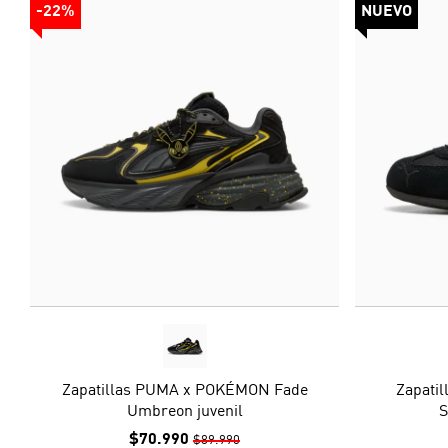
-22%
NUEVO
Zapatillas PUMA x POKÉMON Fade
Zapati
Umbreon juvenil
S
$70.990
$89.990