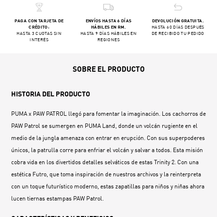
PAGA CON TARJETA DE
ENVÍOS HASTA 6 DÍAS
DEVOLUCIÓN GRATUITA.
CRÉDITO:
HÁBILES EN RM.
HASTA 60 DÍAS DESPUÉS
HASTA 3 CUOTAS SIN
HASTA 9 DÍAS HÁBILES EN
DE RECIBIDO TU PEDIDO
INTERÉS
REGIONES
SOBRE EL PRODUCTO
HISTORIA DEL PRODUCTO
PUMA x PAW PATROL llegó para fomentar la imaginación. Los cachorros de
PAW Patrol se sumergen en PUMA Land, donde un volcán rugiente en el
medio de la jungla amenaza con entrar en erupción. Con sus superpoderes
únicos, la patrulla corre para enfriar el volcán y salvar a todos. Esta misión
cobra vida en los divertidos detalles selváticos de estas Trinity 2. Con una
estética Futro, que toma inspiración de nuestros archivos y la reinterpreta
con un toque futurístico moderno, estas zapatillas para niños y niñas ahora
lucen tiernas estampas PAW Patrol.