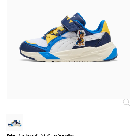
Color:
Blue Jewel-PUMA White-Pelé Yellow