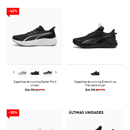
-42%
Zapatillas de running Darter Pro 2
Zapatillas de running Extend Lite
unisex
Trail para mujer
$36.990
$34.990
$62.990
$49.990
-30%
ÚLTIMAS UNIDADES