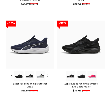
Disperse XT 4 Knit
Lite 2
$31.990
$30.990
$54.990
$44.990
-32%
-32%
Zapatillas de running Skyrocket
Zapatillas de running Skyrocket
Lite 2
Lite 2 para mujer
$30.990
$30.990
$44.990
$44.990