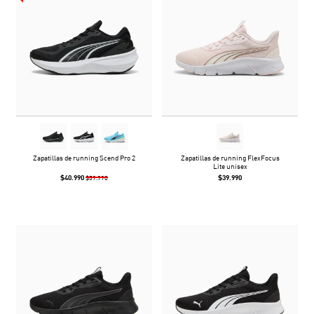
Zapatillas de running Scend Pro 2
Zapatillas de running FlexFocus
Lite unisex
$40.990
$39.990
$59.990