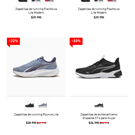
Zapatillas de running Flexfocus
Zapatillas de running Flexfocus
Lite Modern
Lite Modern
$39.990
$39.990
-22%
-33%
Zapatillas de running Pounce Lite
Zapatillas de entrenamiento
Disperse XT 4 para mujer
$38.990
$36.990
$49.990
$54.990