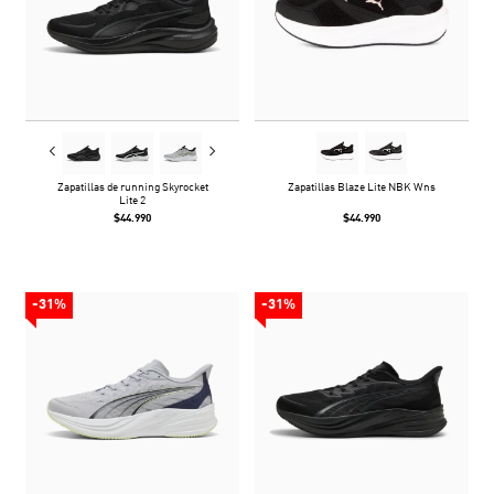
Zapatillas de running Skyrocket
Zapatillas Blaze Lite NBK Wns
Lite 2
$44.990
$44.990
-31%
-31%