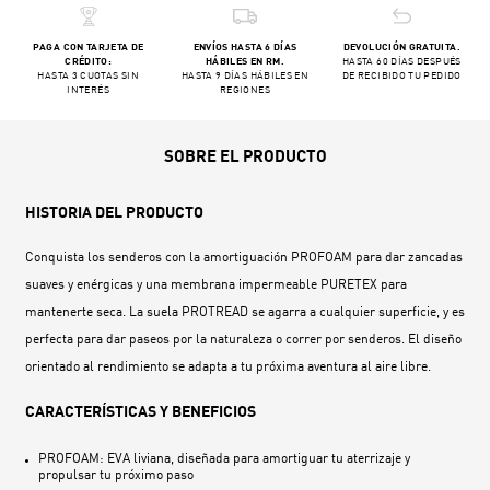
PAGA CON TARJETA DE
ENVÍOS HASTA 6 DÍAS
DEVOLUCIÓN GRATUITA.
CRÉDITO:
HÁBILES EN RM.
HASTA 60 DÍAS DESPUÉS
HASTA 3 CUOTAS SIN
HASTA 9 DÍAS HÁBILES EN
DE RECIBIDO TU PEDIDO
INTERÉS
REGIONES
SOBRE EL PRODUCTO
HISTORIA DEL PRODUCTO
Conquista los senderos con la amortiguación PROFOAM para dar zancadas
suaves y enérgicas y una membrana impermeable PURETEX para
mantenerte seca. La suela PROTREAD se agarra a cualquier superficie, y es
perfecta para dar paseos por la naturaleza o correr por senderos. El diseño
orientado al rendimiento se adapta a tu próxima aventura al aire libre.
CARACTERÍSTICAS Y BENEFICIOS
PROFOAM: EVA liviana, diseñada para amortiguar tu aterrizaje y
propulsar tu próximo paso