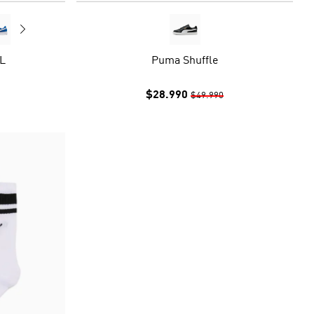
XL
Puma Shuffle
$28.990
$49.990