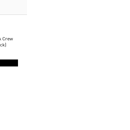
A Crew
ack)