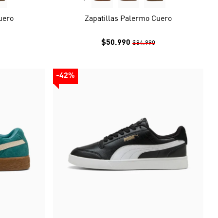
uero
Zapatillas Palermo Cuero
$50.990
$84.990
-42%