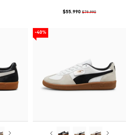
$55.990
$79.990
-40%