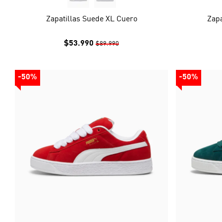
Zapatillas Suede XL Cuero
Zapa
$53.990
$89.990
-50%
-50%