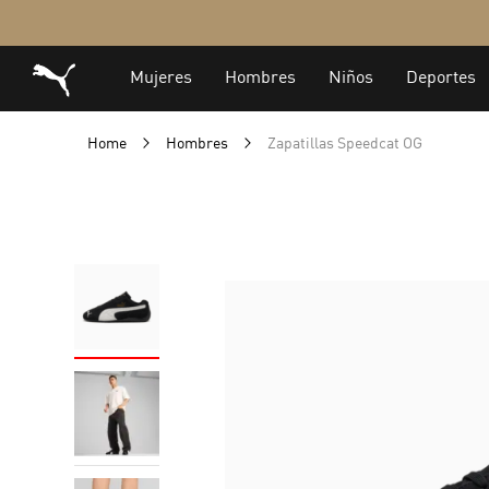
Home
Hombres
Zapatillas Speedcat OG