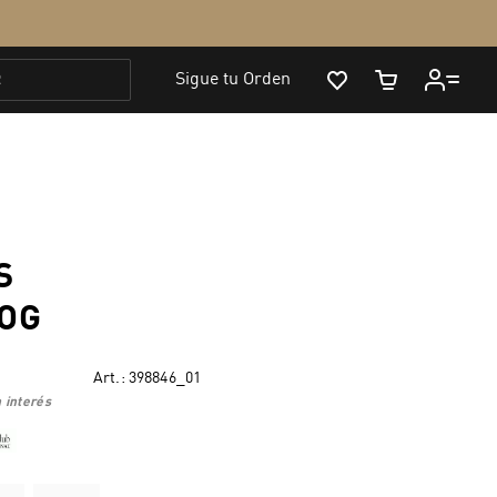
S
 OG
Art.:
398846_01
 interés