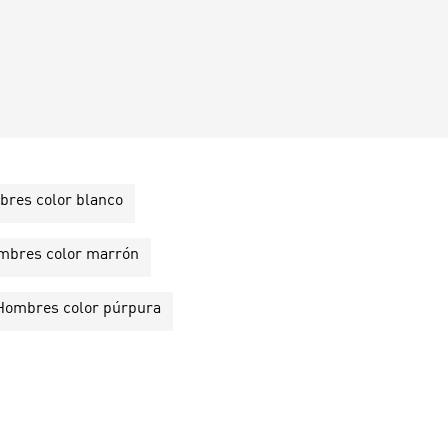
mbres color blanco
Hombres color marrón
e Hombres color púrpura