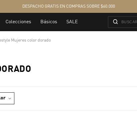
estyle Mujeres color dorado
DORADO
lor