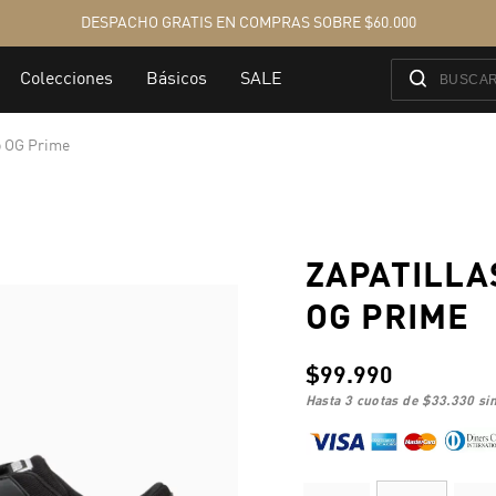
o OG Prime
ZAPATILLA
OG PRIME
$99.990
hasta 3 cuotas de
$33.330
sin