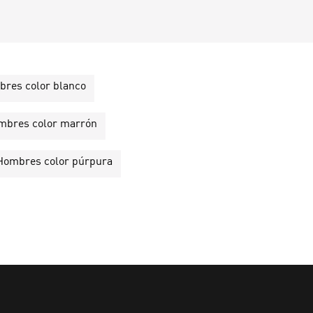
mbres color blanco
Hombres color marrón
e Hombres color púrpura