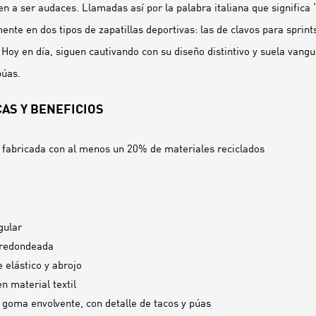
en a ser audaces. Llamadas así por la palabra italiana que significa
ente en dos tipos de zapatillas deportivas: las de clavos para sprint
 Hoy en día, siguen cautivando con su diseño distintivo y suela vangu
púas.
AS Y BENEFICIOS
 fabricada con al menos un 20% de materiales reciclados
gular
 redondeada
 elástico y abrojo
en material textil
 goma envolvente, con detalle de tacos y púas