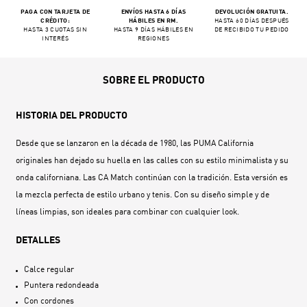
PAGA CON TARJETA DE
ENVÍOS HASTA 6 DÍAS
DEVOLUCIÓN GRATUITA.
CRÉDITO:
HÁBILES EN RM.
HASTA 60 DÍAS DESPUÉS
HASTA 3 CUOTAS SIN
HASTA 9 DÍAS HÁBILES EN
DE RECIBIDO TU PEDIDO
INTERÉS
REGIONES
SOBRE EL PRODUCTO
HISTORIA DEL PRODUCTO
Desde que se lanzaron en la década de 1980, las PUMA California
originales han dejado su huella en las calles con su estilo minimalista y su
onda californiana. Las CA Match continúan con la tradición. Esta versión es
la mezcla perfecta de estilo urbano y tenis. Con su diseño simple y de
líneas limpias, son ideales para combinar con cualquier look.
DETALLES
Calce regular
Puntera redondeada
Con cordones