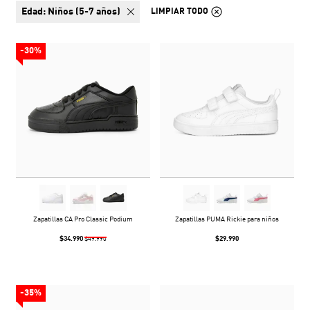
edad:
Niños (5-7 años)
LIMPIAR TODO
-30%
Zapatillas CA Pro Classic Podium
Zapatillas PUMA Rickie para niños
$34.990
$29.990
$49.990
-35%