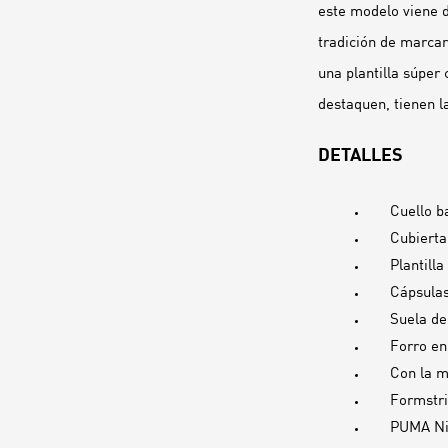
este modelo viene d
tradición de marcar
una plantilla súper
destaquen, tienen l
DETALLES
Cuello b
Cubierta
Plantill
Cápsulas
Suela de
Forro en
Con la m
Formstr
PUMA Niñ