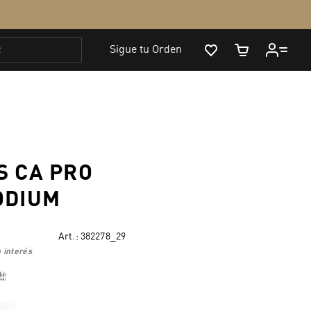
S CA PRO
ODIUM
Art.:
382278_29
 interés