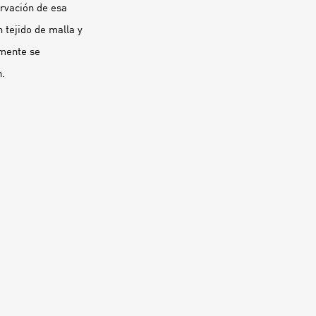
ervación de esa
 tejido de malla y
lmente se
n.