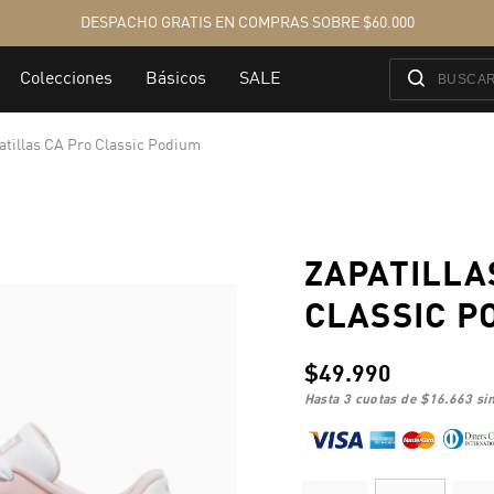
atillas CA Pro Classic Podium
ZAPATILLA
CLASSIC P
$49.990
hasta 3 cuotas de
$16.663
sin