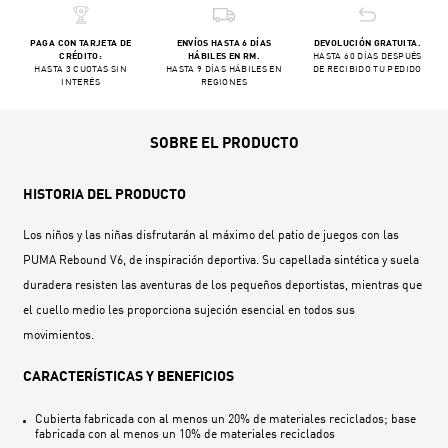
PAGA CON TARJETA DE
ENVÍOS HASTA 6 DÍAS
DEVOLUCIÓN GRATUITA.
CRÉDITO:
HÁBILES EN RM.
HASTA 60 DÍAS DESPUÉS
HASTA 3 CUOTAS SIN
HASTA 9 DÍAS HÁBILES EN
DE RECIBIDO TU PEDIDO
INTERÉS
REGIONES
SOBRE EL PRODUCTO
HISTORIA DEL PRODUCTO
Los niños y las niñas disfrutarán al máximo del patio de juegos con las
PUMA Rebound V6, de inspiración deportiva. Su capellada sintética y suela
duradera resisten las aventuras de los pequeños deportistas, mientras que
el cuello medio les proporciona sujeción esencial en todos sus
movimientos.
CARACTERÍSTICAS Y BENEFICIOS
Cubierta fabricada con al menos un 20% de materiales reciclados; base
fabricada con al menos un 10% de materiales reciclados