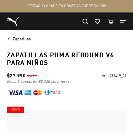
Zapatillas
ZAPATILLAS PUMA REBOUND V6
PARA NIÑOS
$27.990
Art.:
397419_05
$36.990
hasta 3 cuotas de
$9.330
sin interés
-25%