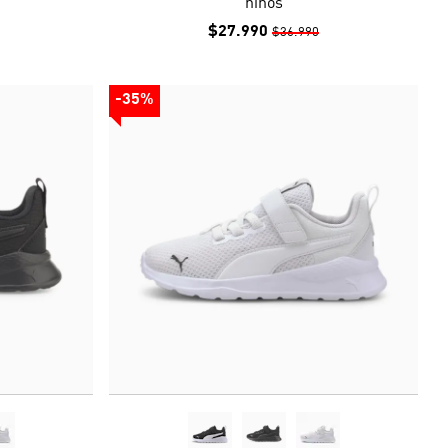
niños
$27.990
$36.990
-35%