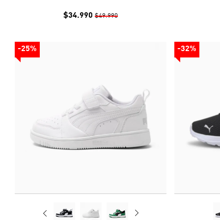
$34.990
$49.990
-25%
-32%