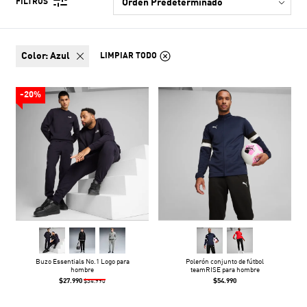
FILTROS
color:
Azul
LIMPIAR TODO
-20%
Buzo Essentials No.1 Logo para
Polerón conjunto de fútbol
hombre
teamRISE para hombre
$27.990
$54.990
$34.990