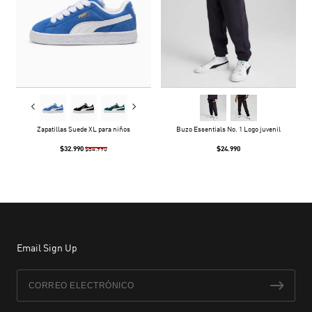
Zapatillas Suede XL para niños
Buzo Essentials No. 1 Logo juvenil
$32.990
$24.990
$54.990