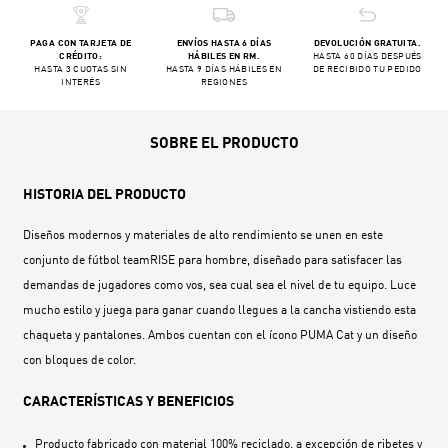
PAGA CON TARJETA DE
ENVÍOS HASTA 6 DÍAS
DEVOLUCIÓN GRATUITA.
CRÉDITO:
HÁBILES EN RM.
HASTA 60 DÍAS DESPUÉS
HASTA 3 CUOTAS SIN
HASTA 9 DÍAS HÁBILES EN
DE RECIBIDO TU PEDIDO
INTERÉS
REGIONES
SOBRE EL PRODUCTO
HISTORIA DEL PRODUCTO
Diseños modernos y materiales de alto rendimiento se unen en este
conjunto de fútbol teamRISE para hombre, diseñado para satisfacer las
demandas de jugadores como vos, sea cual sea el nivel de tu equipo. Luce
mucho estilo y juega para ganar cuando llegues a la cancha vistiendo esta
chaqueta y pantalones. Ambos cuentan con el ícono PUMA Cat y un diseño
con bloques de color.
CARACTERÍSTICAS Y BENEFICIOS
Producto fabricado con material 100% reciclado, a excepción de ribetes y