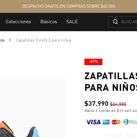
ños
Zapatillas Trinity 2 para niños
-31%
ZAPATILLAS
PARA NIÑO
$37.990
$54.990
hasta 3 cuotas de
$12.663
sin