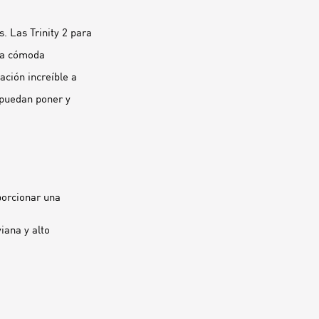
. Las Trinity 2 para
una cómoda
ción increíble a
 puedan poner y
porcionar una
ana y alto