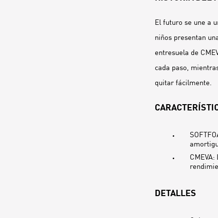
El futuro se une a 
niños presentan una
entresuela de CMEV
cada paso, mientras
quitar fácilmente.
CARACTERÍSTIC
SOFTFOAM
amortigu
CMEVA: L
rendimi
DETALLES