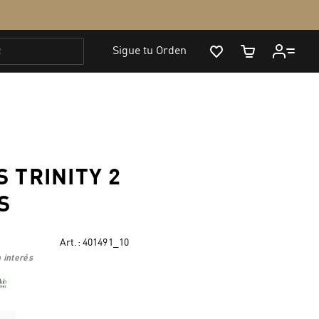
 TRINITY 2
S
Art.:
401491_10
 interés