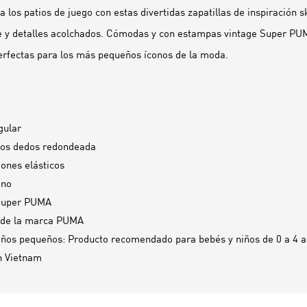
a los patios de juego con estas divertidas zapatillas de inspiración 
e y detalles acolchados. Cómodas y con estampas vintage Super PUM
erfectas para los más pequeños íconos de la moda.
gular
los dedos redondeada
ones elásticos
ano
Super PUMA
 de la marca PUMA
os pequeños: Producto recomendado para bebés y niños de 0 a 4 
n
Vietnam