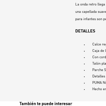
La onda retro llega 
una capellada suav
para infantes son p
DETALLES
Calce re
Caja de 
Con cord
Talón pl
Parche 
Detalles
PUMA Niñ
Hecho e
También te puede interesar