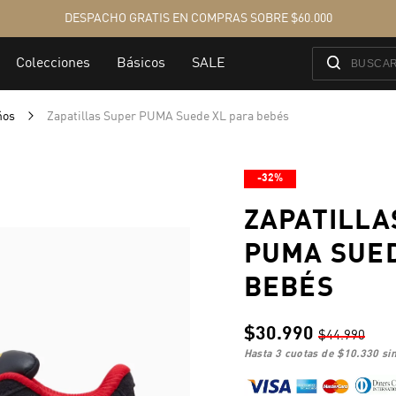
ños
Zapatillas Super PUMA Suede XL para bebés
-32%
ZAPATILLA
PUMA SUED
BEBÉS
$30.990
$44.990
hasta 3 cuotas de
$10.330
sin