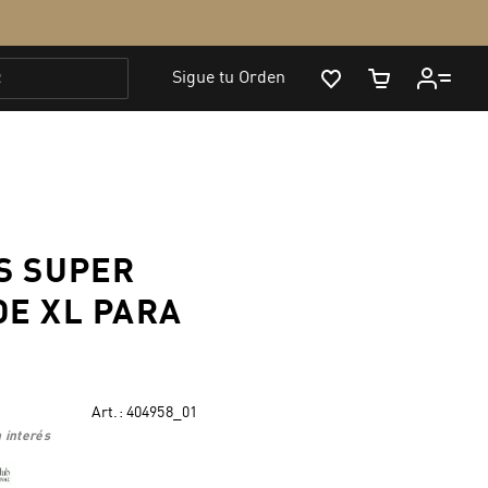
S SUPER
E XL PARA
Art.:
404958_01
 interés