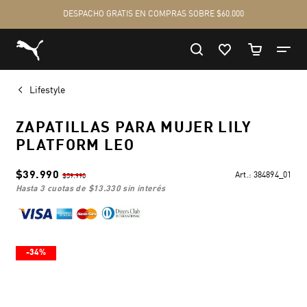
Lifestyle
ZAPATILLAS PARA MUJER LILY
PLATFORM LEO
$39.990
Art.:
384894_01
$59.990
hasta 3 cuotas de
$13.330
sin interés
-34%