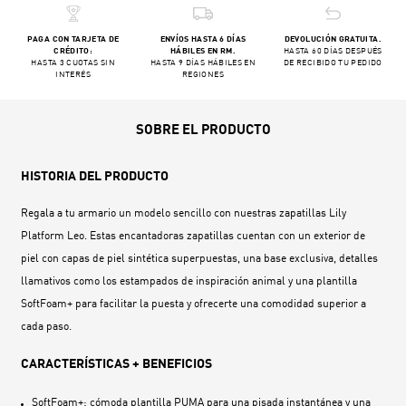
PAGA CON TARJETA DE
ENVÍOS HASTA 6 DÍAS
DEVOLUCIÓN GRATUITA.
CRÉDITO:
HÁBILES EN RM.
HASTA 60 DÍAS DESPUÉS
HASTA 3 CUOTAS SIN
HASTA 9 DÍAS HÁBILES EN
DE RECIBIDO TU PEDIDO
INTERÉS
REGIONES
SOBRE EL PRODUCTO
HISTORIA DEL PRODUCTO
Regala a tu armario un modelo sencillo con nuestras zapatillas Lily
Platform Leo. Estas encantadoras zapatillas cuentan con un exterior de
piel con capas de piel sintética superpuestas, una base exclusiva, detalles
llamativos como los estampados de inspiración animal y una plantilla
SoftFoam+ para facilitar la puesta y ofrecerte una comodidad superior a
cada paso.
CARACTERÍSTICAS + BENEFICIOS
SoftFoam+: cómoda plantilla PUMA para una pisada instantánea y una