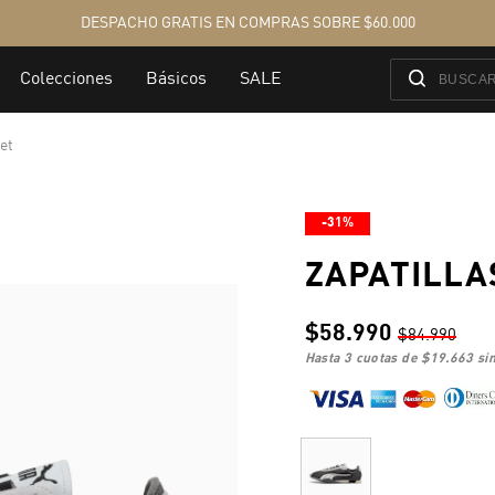
eet
-31%
ZAPATILLA
$58.990
$84.990
hasta 3 cuotas de
$19.663
sin