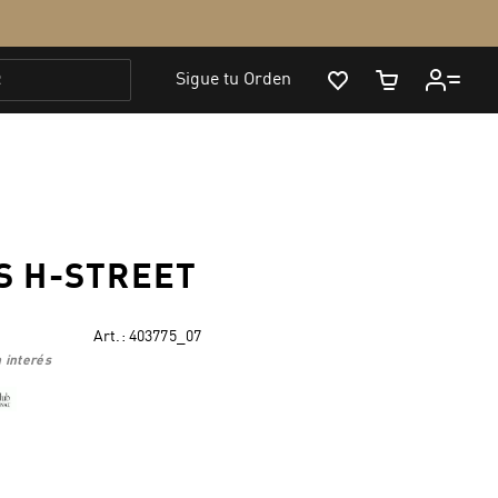
S H-STREET
Art.:
403775_07
 interés