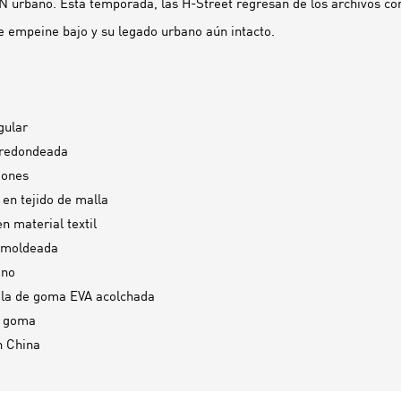
N urbano. Esta temporada, las H-Street regresan de los archivos con
de empeine bajo y su legado urbano aún intacto.
gular
 redondeada
dones
 en tejido de malla
en material textil
a moldeada
ano
la de goma EVA acolchada
e goma
n
China