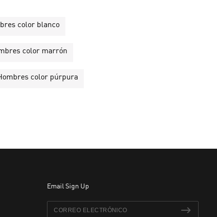
mbres color blanco
Hombres color marrón
e Hombres color púrpura