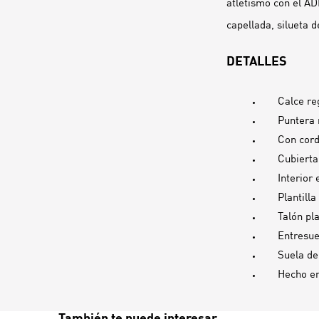
atletismo con el AD
capellada, silueta 
DETALLES
Calce re
Puntera
Con cor
Cubierta
Interior 
Plantill
Talón pl
Entresue
Suela d
Hecho e
También te puede interesar