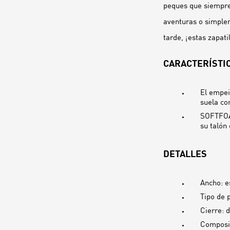
peques que siempre 
aventuras o simplem
tarde, ¡estas zapati
CARACTERÍSTIC
El empei
suela co
SOFTFOAM
su talón
DETALLES
Ancho: e
Tipo de 
Cierre: 
Composic