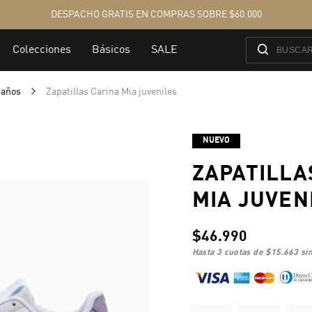
6 años
Zapatillas Carina Mia juveniles
NUEVO
ZAPATILLA
MIA JUVEN
$46.990
hasta 3 cuotas de
$15.663
sin