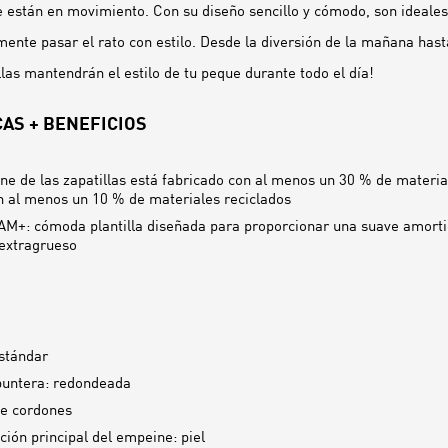
están en movimiento. Con su diseño sencillo y cómodo, son ideales p
ente pasar el rato con estilo. Desde la diversión de la mañana hasta
llas mantendrán el estilo de tu peque durante todo el día!
AS + BENEFICIOS
ne de las zapatillas está fabricado con al menos un 30 % de material
n al menos un 10 % de materiales reciclados
+: cómoda plantilla diseñada para proporcionar una suave amorti
 extragrueso
stándar
puntera: redondeada
de cordones
ión principal del empeine: piel