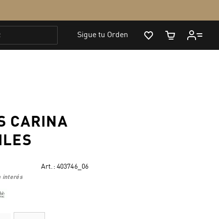
S CARINA
ILES
Art.:
403746_06
 interés