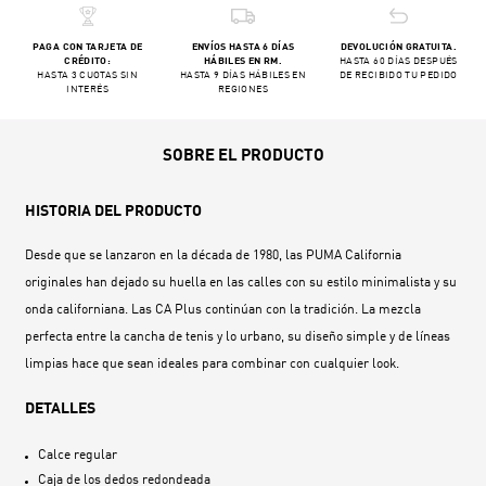
PAGA CON TARJETA DE
ENVÍOS HASTA 6 DÍAS
DEVOLUCIÓN GRATUITA.
CRÉDITO:
HÁBILES EN RM.
HASTA 60 DÍAS DESPUÉS
HASTA 3 CUOTAS SIN
HASTA 9 DÍAS HÁBILES EN
DE RECIBIDO TU PEDIDO
INTERÉS
REGIONES
SOBRE EL PRODUCTO
HISTORIA DEL PRODUCTO
Desde que se lanzaron en la década de 1980, las PUMA California
originales han dejado su huella en las calles con su estilo minimalista y su
onda californiana. Las CA Plus continúan con la tradición. La mezcla
perfecta entre la cancha de tenis y lo urbano, su diseño simple y de líneas
limpias hace que sean ideales para combinar con cualquier look.
DETALLES
Calce regular
Caja de los dedos redondeada