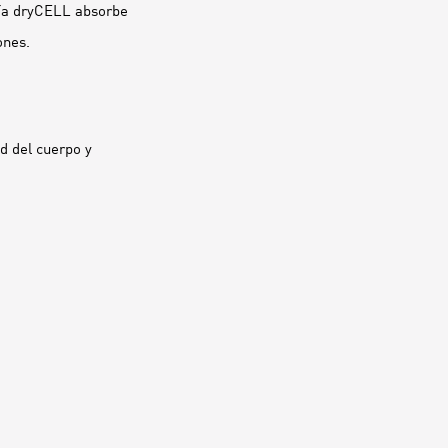
gía dryCELL absorbe
ones.
d del cuerpo y