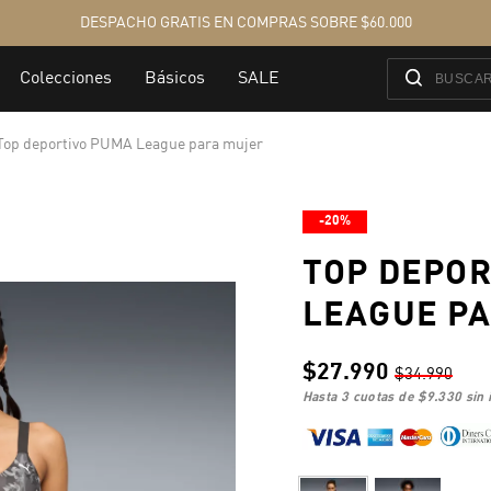
Top deportivo PUMA League para mujer
-20%
TOP DEPOR
LEAGUE P
$27.990
$34.990
hasta 3 cuotas de
$9.330
sin 