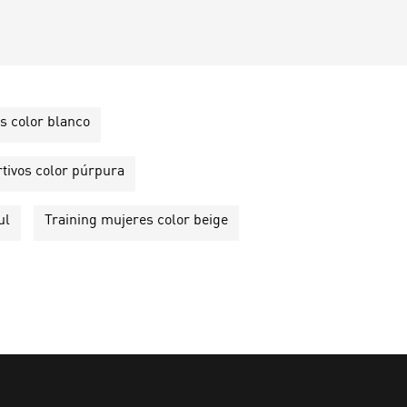
s color blanco
rtivos color púrpura
ul
Training mujeres color beige