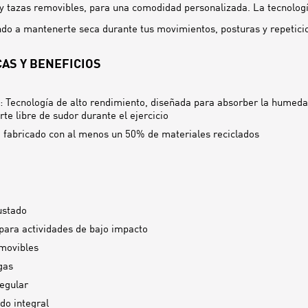
s y tazas removibles, para una comodidad personalizada. La tecnolo
do a mantenerte seca durante tus movimientos, posturas y repetici
AS Y BENEFICIOS
 Tecnología de alto rendimiento, diseñada para absorber la humeda
te libre de sudor durante el ejercicio
 fabricado con al menos un 50% de materiales reciclados
ustado
para actividades de bajo impacto
movibles
gas
egular
o integral