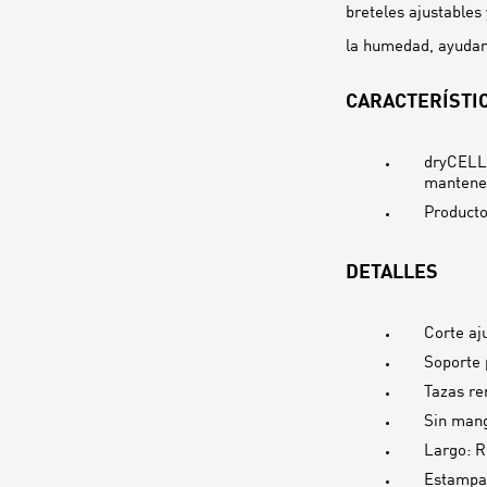
breteles ajustable
la humedad, ayudan
CARACTERÍSTIC
dryCELL:
mantener
Producto
DETALLES
Corte aj
Soporte 
Tazas re
Sin man
Largo: R
Estampad