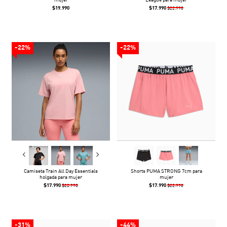
mujer
League para mujer
$19.990
$17.990
$22.990
-22%
-22%
Camiseta Train All Day Essentials
Shorts PUMA STRONG 7cm para
holgada para mujer
mujer
$17.990
$17.990
$22.990
$22.990
-31%
-44%