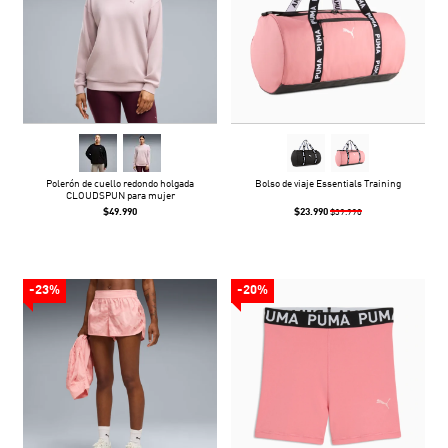
Polerón de cuello redondo holgada
Bolso de viaje Essentials Training
CLOUDSPUN para mujer
$49.990
$23.990
$39.990
-23%
-20%