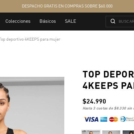
Top deportivo 4KEEPS para mujer
TOP DEPOR
4KEEPS PA
$24.990
hasta 3 cuotas de
$8.330
sin 