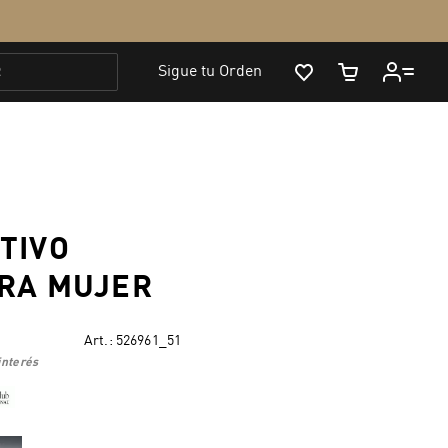
TIVO
RA MUJER
Art.:
526961_51
interés