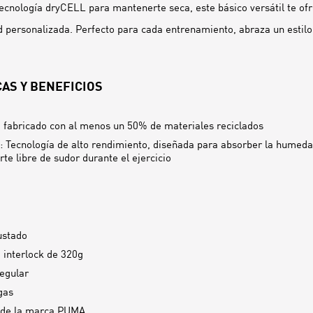
tecnología dryCELL para mantenerte seca, este básico versátil te ofr
personalizada. Perfecto para cada entrenamiento, abraza un estilo 
AS Y BENEFICIOS
 fabricado con al menos un 50% de materiales reciclados
 Tecnología de alto rendimiento, diseñada para absorber la humeda
te libre de sudor durante el ejercicio
ustado
e interlock de 320g
egular
gas
 de la marca PUMA