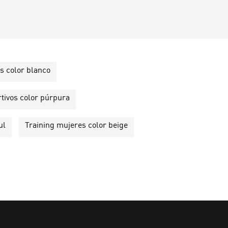
s color blanco
rtivos color púrpura
ul
Training mujeres color beige