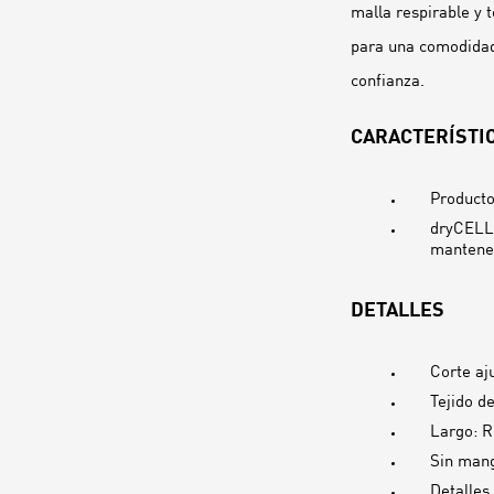
malla respirable y 
para una comodidad 
confianza.
CARACTERÍSTIC
Producto
dryCELL:
mantener
DETALLES
Corte aj
Tejido d
Largo: R
Sin man
Detalles