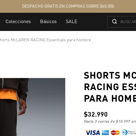
horts McLAREN RACING Essentials para hombre
SHORTS M
RACING ES
PARA HOM
$32.990
hasta 3 cuotas de
$10.997
sin