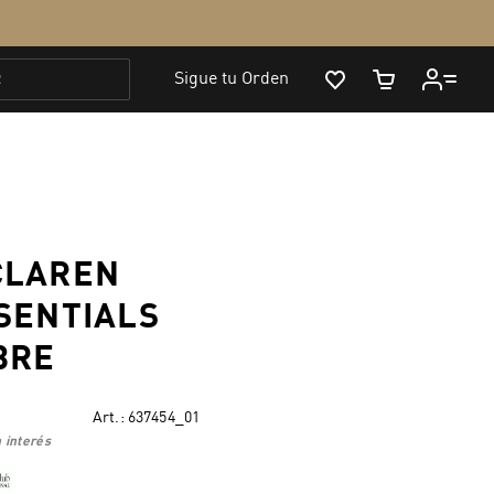
CLAREN
SENTIALS
BRE
Art.:
637454_01
 interés