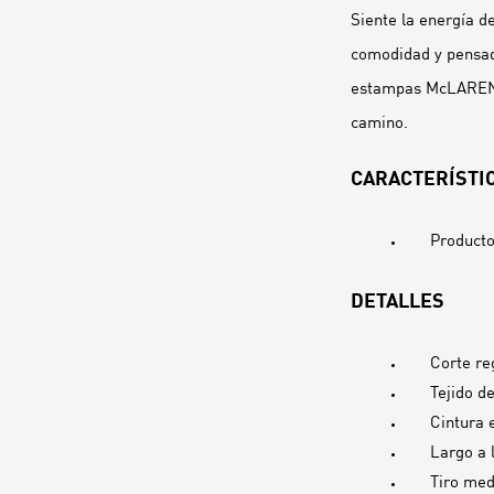
Siente la energía d
comodidad y pensado
estampas McLAREN R
camino.
CARACTERÍSTIC
Producto
DETALLES
Corte re
Tejido d
Cintura 
Largo a l
Tiro med