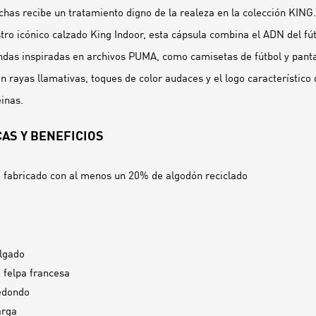
has recibe un tratamiento digno de la realeza en la colección KING
o icónico calzado King Indoor, esta cápsula combina el ADN del fút
ndas inspiradas en archivos PUMA, como camisetas de fútbol y panta
n rayas llamativas, toques de color audaces y el logo característico
einas.
AS Y BENEFICIOS
 fabricado con al menos un 20% de algodón reciclado
lgado
e felpa francesa
edondo
arga