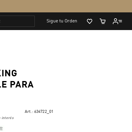
KING
LE PARA
Art.:
634722_01
 interés