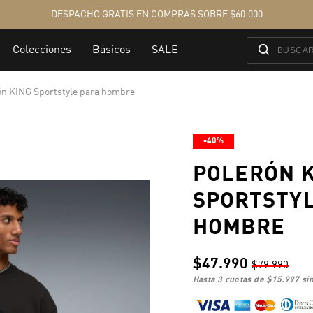
ón KING Sportstyle para hombre
-40%
POLERÓN 
SPORTSTY
HOMBRE
$47.990
$79.990
hasta 3 cuotas de
$15.997
sin