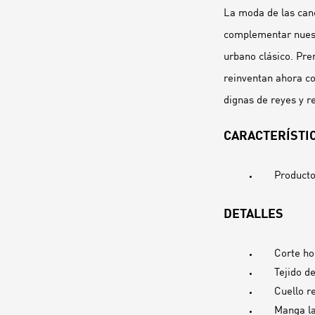
La moda de las canc
complementar nuestr
urbano clásico. Pre
reinventan ahora co
dignas de reyes y r
CARACTERÍSTIC
Producto
DETALLES
Corte ho
Tejido d
Cuello r
Manga l