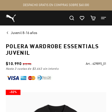
Juvenil 8-16 años
POLERA WARDROBE ESSENTIALS
JUVENIL
$10.990
Art.:
629895_01
$15.990
hasta 3 cuotas de
$3.663
sin interés
-32%