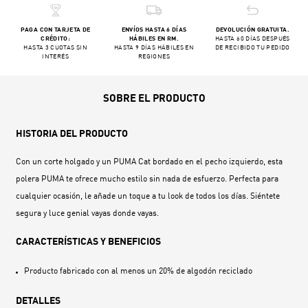
PAGA CON TARJETA DE
ENVÍOS HASTA 6 DÍAS
DEVOLUCIÓN GRATUITA.
CRÉDITO:
HÁBILES EN RM.
HASTA 60 DÍAS DESPUÉS
HASTA 3 CUOTAS SIN
HASTA 9 DÍAS HÁBILES EN
DE RECIBIDO TU PEDIDO
INTERÉS
REGIONES
SOBRE EL PRODUCTO
HISTORIA DEL PRODUCTO
Con un corte holgado y un PUMA Cat bordado en el pecho izquierdo, esta
polera PUMA te ofrece mucho estilo sin nada de esfuerzo. Perfecta para
cualquier ocasión, le añade un toque a tu look de todos los días. Siéntete
segura y luce genial vayas donde vayas.
CARACTERÍSTICAS Y BENEFICIOS
Producto fabricado con al menos un 20% de algodón reciclado
DETALLES