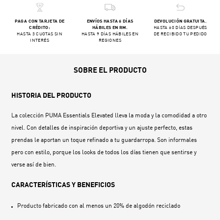
PAGA CON TARJETA DE
ENVÍOS HASTA 6 DÍAS
DEVOLUCIÓN GRATUITA.
CRÉDITO:
HÁBILES EN RM.
HASTA 60 DÍAS DESPUÉS
HASTA 3 CUOTAS SIN
HASTA 9 DÍAS HÁBILES EN
DE RECIBIDO TU PEDIDO
INTERÉS
REGIONES
SOBRE EL PRODUCTO
HISTORIA DEL PRODUCTO
La colección PUMA Essentials Elevated lleva la moda y la comodidad a otro
nivel. Con detalles de inspiración deportiva y un ajuste perfecto, estas
prendas le aportan un toque refinado a tu guardarropa. Son informales
pero con estilo, porque los looks de todos los días tienen que sentirse y
verse así de bien.
CARACTERÍSTICAS Y BENEFICIOS
Producto fabricado con al menos un 20% de algodón reciclado