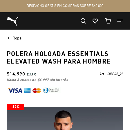
Ropa
POLERA HOLGADA ESSENTIALS
ELEVATED WASH PARA HOMBRE
$14.990
Art.:
688048_26
$21.990
hasta 3 cuotas de
$4.997
sin interés
-32%