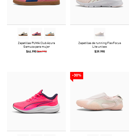
Zapatillas PUMA Club Azura
Zapatillas de running FlexFocus
Gamuza para mujer
Lite unisex
$44.990
$39.990
$64.990
-30%