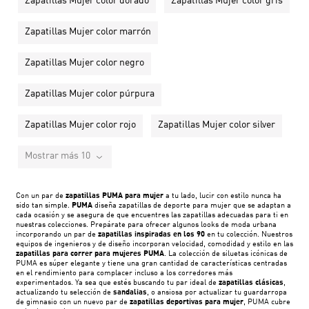
Zapatillas Mujer color dorado
Zapatillas Mujer color gris
Zapatillas Mujer color marrón
Zapatillas Mujer color negro
Zapatillas Mujer color púrpura
Zapatillas Mujer color rojo
Zapatillas Mujer color silver
Mostrar más 10
Con un par de
zapatillas PUMA para mujer
a tu lado, lucir con estilo nunca ha
sido tan simple.
PUMA
diseña zapatillas de deporte para mujer que se adaptan a
cada ocasión y se asegura de que encuentres las zapatillas adecuadas para ti en
nuestras colecciones. Prepárate para ofrecer algunos looks de moda urbana
incorporando un par de
zapatillas
inspiradas en los 90
en tu colección. Nuestros
equipos de ingenieros y de diseño incorporan velocidad, comodidad y estilo en las
zapatillas para correr para mujeres PUMA
. La colección de siluetas icónicas de
PUMA es súper elegante y tiene una gran cantidad de características centradas
en el rendimiento para complacer incluso a los corredores más
experimentados. Ya sea que estés buscando tu par ideal de
zapatillas clásicas
,
actualizando tu selección de
sandalias
, o ansiosa por actualizar tu guardarropa
de gimnasio con un nuevo par de
zapatillas deportivas para mujer
, PUMA cubre