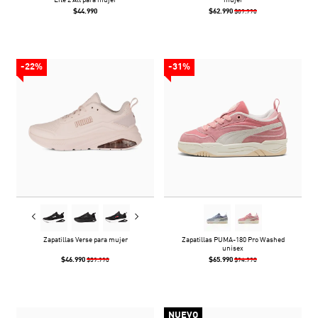
Lite 2 Alt para mujer
mujer
$44.990
$62.990
$89.990
-22%
-31%
Zapatillas Verse para mujer
Zapatillas PUMA-180 Pro Washed
unisex
$46.990
$65.990
$59.990
$94.990
NUEVO