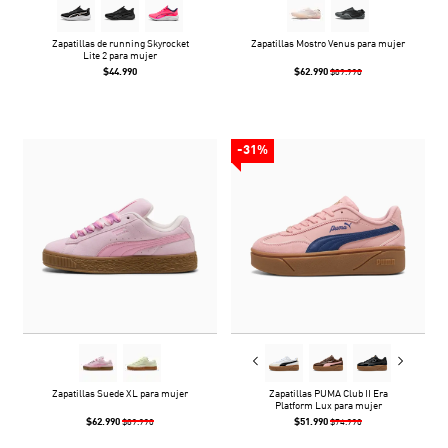
Zapatillas de running Skyrocket
Zapatillas Mostro Venus para mujer
Lite 2 para mujer
$44.990
$62.990
$89.990
-31%
Zapatillas Suede XL para mujer
Zapatillas PUMA Club II Era
Platform Lux para mujer
$62.990
$51.990
$89.990
$74.990