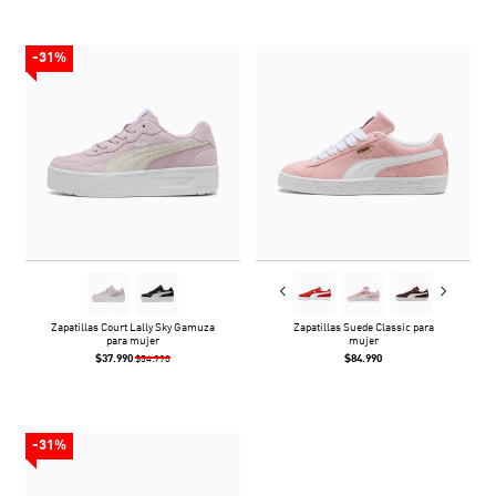
-31%
Zapatillas Court Lally Sky Gamuza
Zapatillas Suede Classic para
para mujer
mujer
$37.990
$84.990
$54.990
-31%