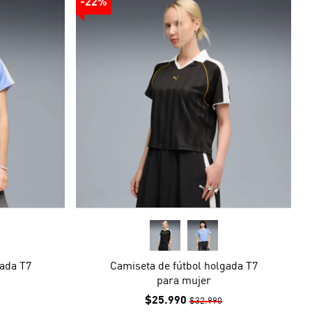
-22%
gada T7
Camiseta de fútbol holgada T7
para mujer
$25.990
$32.990