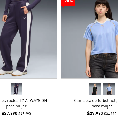
-20%
nes rectos T7 ALWAYS ON
Camiseta de fútbol hol
para mujer
para mujer
$37.990
$27.990
$47.990
$34.990