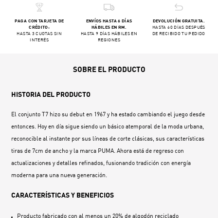
PAGA CON TARJETA DE
ENVÍOS HASTA 6 DÍAS
DEVOLUCIÓN GRATUITA.
CRÉDITO:
HÁBILES EN RM.
HASTA 60 DÍAS DESPUÉS
HASTA 3 CUOTAS SIN
HASTA 9 DÍAS HÁBILES EN
DE RECIBIDO TU PEDIDO
INTERÉS
REGIONES
SOBRE EL PRODUCTO
HISTORIA DEL PRODUCTO
El conjunto T7 hizo su debut en 1967 y ha estado cambiando el juego desde
entonces. Hoy en día sigue siendo un básico atemporal de la moda urbana,
reconocible al instante por sus líneas de corte clásicas, sus características
tiras de 7cm de ancho y la marca PUMA. Ahora está de regreso con
actualizaciones y detalles refinados, fusionando tradición con energía
moderna para una nueva generación.
CARACTERÍSTICAS Y BENEFICIOS
Producto fabricado con al menos un 20% de algodón reciclado