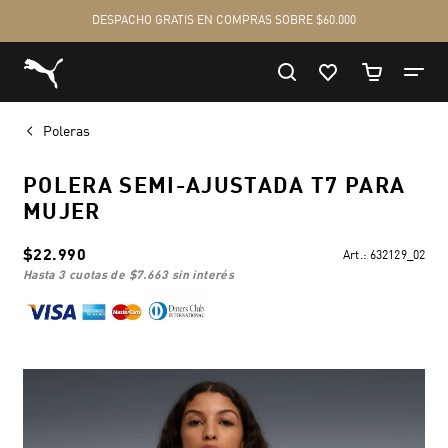
Poleras
POLERA SEMI-AJUSTADA T7 PARA
MUJER
$22.990
Art.:
632129_02
hasta 3 cuotas de
$7.663
sin interés