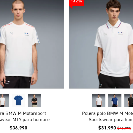
-32%
era BMW M Motorsport
Polera polo BMW M Mot
swear MT7 para hombre
Sportswear para ho
$36.990
$31.990
$46.990