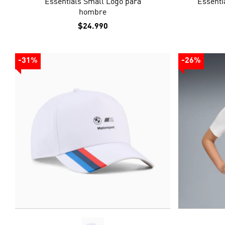
Essentials Small Logo para
Essenti
hombre
$24.990
-31%
-26%