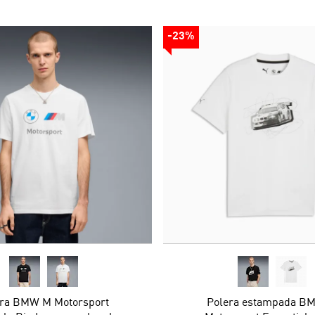
-23%
era BMW M Motorsport
Polera estampada B