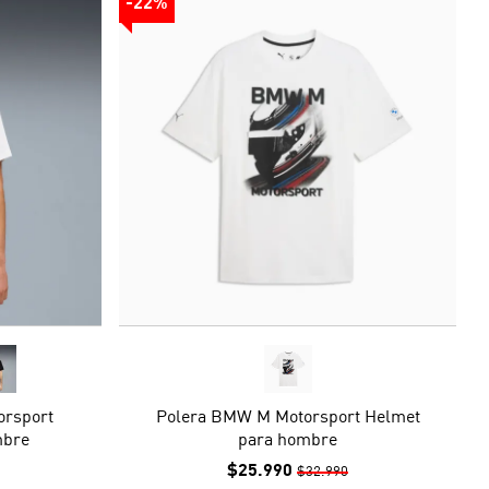
-22%
orsport
Polera BMW M Motorsport Helmet
mbre
para hombre
$25.990
$32.990