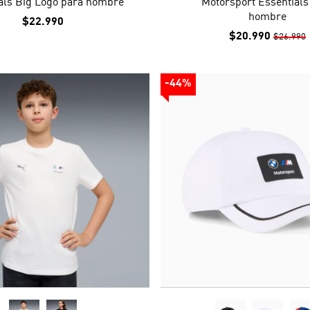
als Big Logo para hombre
Motorsport Essentials
hombre
$22.990
$20.990
$26.990
-44%