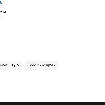
MW M
ge
color negro
Todo Motorsport