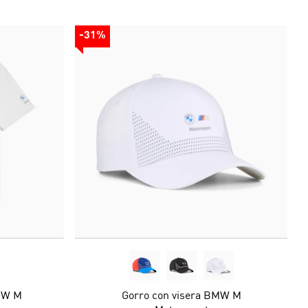
-31%
MW M
Gorro con visera BMW M