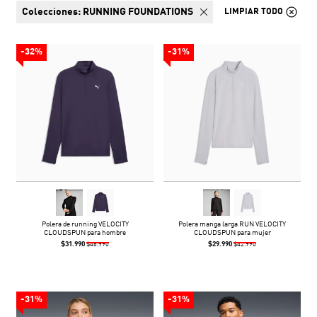
colecciones:
RUNNING FOUNDATIONS
LIMPIAR TODO
-32%
-31%
Polera de running VELOCITY
Polera manga larga RUN VELOCITY
CLOUDSPUN para hombre
CLOUDSPUN para mujer
$31.990
$29.990
$46.990
$42.990
-31%
-31%