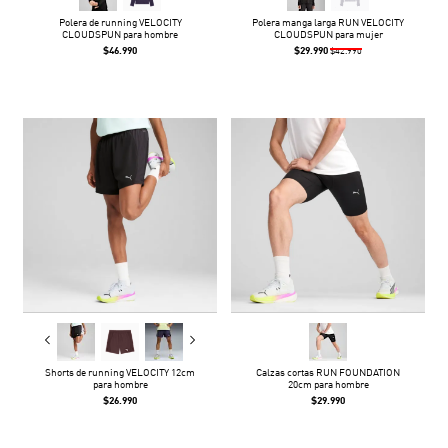
Polera de running VELOCITY
Polera manga larga RUN VELOCITY
CLOUDSPUN para hombre
CLOUDSPUN para mujer
$46.990
$29.990
$42.990
Shorts de running VELOCITY 12cm
Calzas cortas RUN FOUNDATION
para hombre
20cm para hombre
$26.990
$29.990