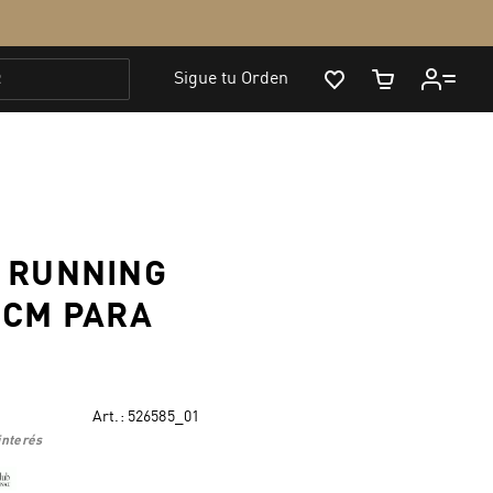
 RUNNING
7CM PARA
Art.:
526585_01
interés