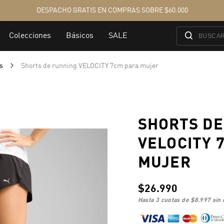
es
Shorts de running VELOCITY 7cm para mujer
SHORTS DE
VELOCITY 
MUJER
$26.990
hasta 3 cuotas de
$8.997
sin 